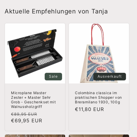
Aktuelle Empfehlungen von Tanja
Sale
Ausverkauft
Microplane Master
Colombina classica im
Zester + Master Sehr
praktischen Shopper von
Grob - Geschenkset mit
Breramilano 1930, 100g
Walnussholzgriff
Normaler
€11,80 EUR
Normaler
Verkaufspreis
€89,95 EUR
Preis
Preis
€69,95 EUR