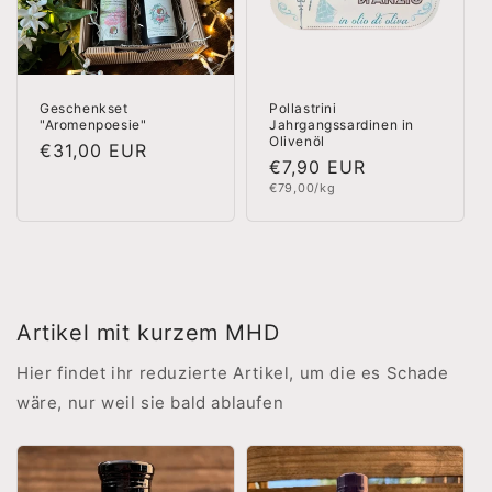
Geschenkset
Pollastrini
"Aromenpoesie"
Jahrgangssardinen in
Olivenöl
Normaler
€31,00 EUR
Normaler
€7,90 EUR
Preis
Grundpreis
Preis
€79,00/kg
Artikel mit kurzem MHD
Hier findet ihr reduzierte Artikel, um die es Schade
wäre, nur weil sie bald ablaufen