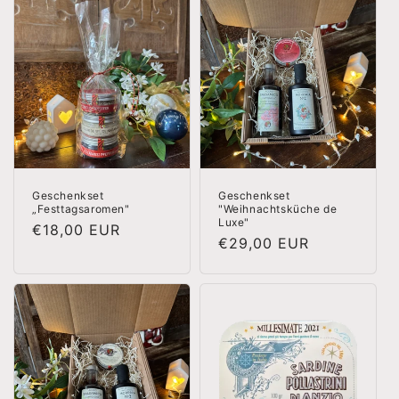
Geschenkset
Geschenkset
„Festtagsaromen"
"Weihnachtsküche de
Luxe"
Normaler
€18,00 EUR
Normaler
€29,00 EUR
Preis
Preis