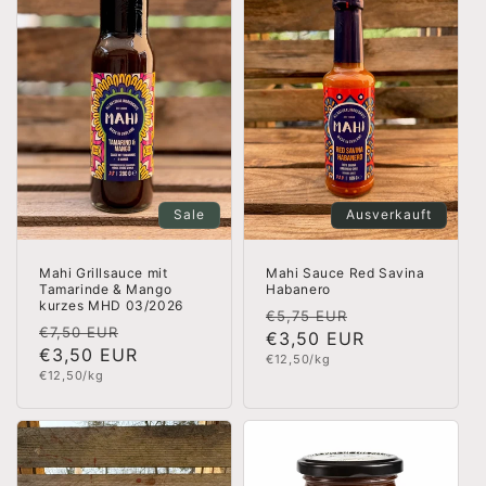
Sale
Ausverkauft
Mahi Grillsauce mit
Mahi Sauce Red Savina
Tamarinde & Mango
Habanero
kurzes MHD 03/2026
Normaler
Verkaufspreis
€5,75 EUR
Normaler
Verkaufspreis
€7,50 EUR
Preis
€3,50 EUR
Preis
€3,50 EUR
Grundpreis
€12,50/kg
Grundpreis
€12,50/kg