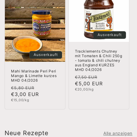
Ausverkauft
Tracklements Chutney
Ausverkauft
mit Tomaten & Chili 250g
- tomato & chili chutney
aus England KURZES
MHD 04/2026
Mahi Marinade Peri Peri
Mango & Limette kurzes
Normaler
Verkaufspreis
€7,50 EUR
MHD 04/2026
Preis
€5,00 EUR
Normaler
Verkaufspreis
€5,80 EUR
Grundpreis
€20,00/kg
Preis
€3,00 EUR
Grundpreis
€15,00/kg
Neue Rezepte
Alle anzeigen