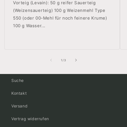
Vorteig (Levain): 50 g reifer Sauerteig
(Weizensauerteig) 100 g Weizenmehl Type
550 (oder 00-Mehl für noch feinere Krume)
100 g Wasser...
von
1
/
3
Suche
Kontakt
Versand
Vertrag widerrufen